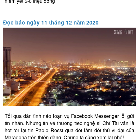
niêm yết 5-6 triệu đồng
Đọc báo ngày 11 tháng 12 năm 2020
Tối qua dân tình náo loạn vụ Facebook Messenger lỗi gửi
tin nhắn. Nhưng tin về thương tiếc nghệ sĩ Chí Tài vẫn là
hot rồi lại tin Paolo Rossi qua đời làm đối thủ vĩ đại của
Maradona trên thiên đàng. Chúng ta cùng xem lại nhé!