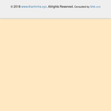
© 2018
www.thanhnha.xyz
. Allrights Reserved.
Consulted by
NHA.one